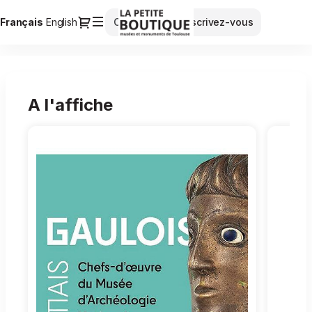
Dialogue
Langue
Français
English
Connexion
Inscrivez-vous
courante
La
petite
boutique
A l'affiche
-
Musées
et
Monuments
de
Toulouse